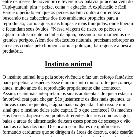
entre os meses de novembro e fevereiro.A palavra piracema vem do
Tupi-guarani: pira = peixe, cema = agitação. A explicação é fácil.
Esse é o período em que os peixes nadam contra a correnteza
buscando nas cabeceiras dos rios ambientes propícios para a
reprodução, como águas mais limpas e mais tranquilas, onde liberam
e fecundam seus óvulos. “Nessa viagem de risco, os peixes se
agitam ruidosamente na linha da água, passando por momentos de
grandes perigos. Além dos obstáculos naturais, precisam sobrepor as
ameaças criadas pelo homem como a poluição, barragens e a pesca
predatória.
Instinto animal
O instinto animal luta pela sobrevivência e faz um esforço fantástico
para perpetuar a espécie. Esse é um instinto muito forte que começa
antes, muito antes da reprodução propriamente dita acontecer.
Assim, os animais interpretam os sinais ambientais de que a estação
favorável está para chegar. São justamente os dias mais quentes, as
chuvas mais frequentes, a água mais oxigenada. Tudo isso é um
sinal que o instinto deles sabe captar. E o que acontece? Os machos
e as fêmeas dispersos em pontos diferentes dos rios como os lagos,
baías e áreas de alimentação deixam esses pontos de sossego e vão
para as calhas dos rios. Deslocam-se milhares de quilômetros
formando cardumes que se dirigem às áreas de desova, onde estarão