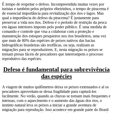
É tempo de respeitar o defeso. Incompreendida muitas vezes por
turistas e também pelos próprios ribeirinhos, o tempo de piracema é
de essencial importância para revitalização dos rios e lagos. Mas
qual a importância do defeso da piracema? É justamente para
preservar a vida nos rios. Defeso é o período de restrição da pesca
em águas interiores imposto pelo poder público. É uma medida de
comando e controle que visa a colaborar com a proteção e
manutenção dos estoques pesqueiros nos rios brasileiros, uma vez
que mais de 80% das espécies de peixes nativos das bacias
hidrográficas brasileiras são reofílicas, ou seja, realizam as
migrações para se reproduzirem. E, nesta migração os peixes se
tornam presas fáceis de pescadores que interrompem o processo
reprodutivo das espécies.
Defeso é fundamental para sobrevivência
das espécies
A viagem de muitos quilômetros deixa os peixes extenuados e aí os
pescadores aproveitam-se dessa fragilidade para capturá-los
facilmente. No verão, quando as chuvas se tornam mais frequentes e
intensas, com o aquecimento e o aumento das águas dos rios, o
instinto natural leva os peixes a iniciar a grande aventura de
migração para reprodução. Isso acontece em grande parte do Brasil