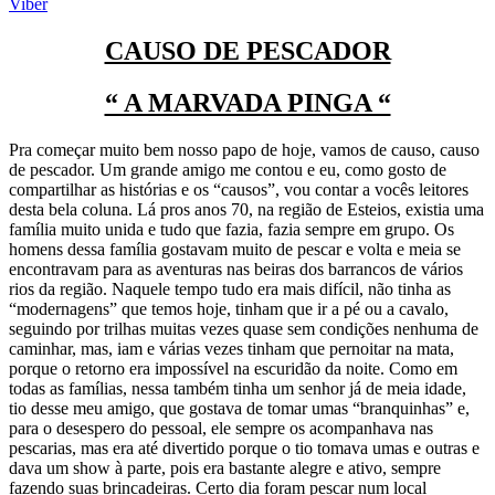
Viber
CAUSO DE PESCADOR
“ A MARVADA PINGA “
Pra começar muito bem nosso papo de hoje, vamos de causo, causo
de pescador. Um grande amigo me contou e eu, como gosto de
compartilhar as histórias e os “causos”, vou contar a vocês leitores
desta bela coluna. Lá pros anos 70, na região de Esteios, existia uma
família muito unida e tudo que fazia, fazia sempre em grupo. Os
homens dessa família gostavam muito de pescar e volta e meia se
encontravam para as aventuras nas beiras dos barrancos de vários
rios da região. Naquele tempo tudo era mais difícil, não tinha as
“modernagens” que temos hoje, tinham que ir a pé ou a cavalo,
seguindo por trilhas muitas vezes quase sem condições nenhuma de
caminhar, mas, iam e várias vezes tinham que pernoitar na mata,
porque o retorno era impossível na escuridão da noite. Como em
todas as famílias, nessa também tinha um senhor já de meia idade,
tio desse meu amigo, que gostava de tomar umas “branquinhas” e,
para o desespero do pessoal, ele sempre os acompanhava nas
pescarias, mas era até divertido porque o tio tomava umas e outras e
dava um show à parte, pois era bastante alegre e ativo, sempre
fazendo suas brincadeiras. Certo dia foram pescar num local