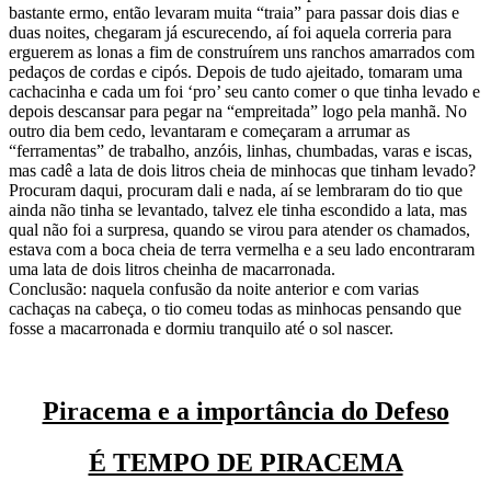
bastante ermo, então levaram muita “traia” para passar dois dias e
duas noites, chegaram já escurecendo, aí foi aquela correria para
erguerem as lonas a fim de construírem uns ranchos amarrados com
pedaços de cordas e cipós. Depois de tudo ajeitado, tomaram uma
cachacinha e cada um foi ‘pro’ seu canto comer o que tinha levado e
depois descansar para pegar na “empreitada” logo pela manhã. No
outro dia bem cedo, levantaram e começaram a arrumar as
“ferramentas” de trabalho, anzóis, linhas, chumbadas, varas e iscas,
mas cadê a lata de dois litros cheia de minhocas que tinham levado?
Procuram daqui, procuram dali e nada, aí se lembraram do tio que
ainda não tinha se levantado, talvez ele tinha escondido a lata, mas
qual não foi a surpresa, quando se virou para atender os chamados,
estava com a boca cheia de terra vermelha e a seu lado encontraram
uma lata de dois litros cheinha de macarronada.
Conclusão: naquela confusão da noite anterior e com varias
cachaças na cabeça, o tio comeu todas as minhocas pensando que
fosse a macarronada e dormiu tranquilo até o sol nascer.
Piracema e a importância do Defeso
É TEMPO DE PIRACEMA