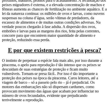
próximos, maduros, prontos para o acasalamento. A fecundação dos
peixes migradores é externa, e a elevada concentração de machos e
fêmeas aumenta as chances de fertilização no ambiente aquático. E a
lei da natureza continua: os milhões de ovos e larvas, como nuvens
suspensas na coluna d’água, serão vítimas de predadores, da
escassez de alimentos e de muitas outras condições adversas. Na
verdade poucos chegarão à fase adulta. A dispersão dos ovos,
embriões e larvas para as margens dos rios, feita pelas correntes,
concorre para que encontrem maior quantidade de alimento e
proteção, reduzindo essa perda.
E por que existem restrições à pesca?
O instinto de perpetuar a espécie fala mais alto, por isso durante a
piracema, o apelo para reprodução é tão intenso que os peixes se
descuidam de suas estratégias de proteção e ficam muito
vulneráveis. Tornam-se presa fácil.. Por isso é tão importante a
proteção dos peixes na época da piracema. Caros leitores, até a
viagem de barco – só a passeio pelo rio – já é prejudicial. Os
motores das embarcações não só dispersam cardumes, como
provocam movimento das águas que acabam por influenciar no
número de ovos fecundados, evidente que prejudicando
terrivelmente a reprodução.