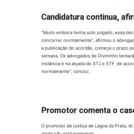
Candidatura continua, af
“Muito embora tenha sido julgado, essa decis
concorrer normalmente”, afirmou o advogad
a publicação do acórdão, começa o prazo pa
semana. Os advogados de Divininho tentarã
instância e na alçada do STJ e STF, de acor
normalmente”, conclui.
Promotor coment
O promotor de justiça de Lagoa da Prata, d
ainda não está inelegível.