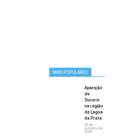
MAIS POPULARES
Aparição
de
Sucuris
na região
de Lagoa
da Prata
25 de
outubro de
2024