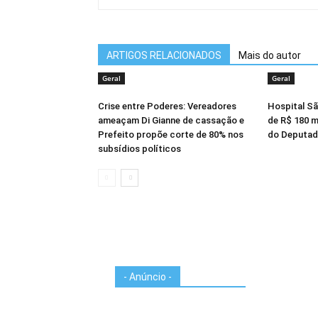
ARTIGOS RELACIONADOS
Mais do autor
Geral
Geral
Crise entre Poderes: Vereadores
Hospital Sã
ameaçam Di Gianne de cassação e
de R$ 180 m
Prefeito propõe corte de 80% nos
do Deputad
subsídios políticos
- Anúncio -