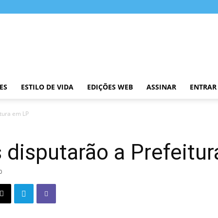
ES
ESTILO DE VIDA
EDIÇÕES WEB
ASSINAR
ENTRAR
itura em LP
 disputarão a Prefeitu
0