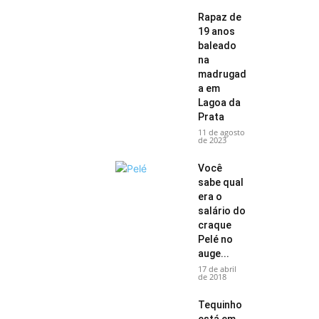
Rapaz de
19 anos
baleado
na
madrugad
a em
Lagoa da
Prata
11 de agosto
de 2023
Você
sabe qual
era o
salário do
craque
Pelé no
auge...
17 de abril
de 2018
Tequinho