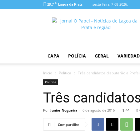
C
29.7
sexta-feira, 7-08-2026.
Lagoa da Prata
O
Papel
CAPA
POLÍCIA
GERAL
VARIEDAD
Início
Política
Três candidatos disputarão a Prefe
Política
Três candidatos
Por
Junior Nogueira
-
6 de agosto de 2016
44
Compartilhe