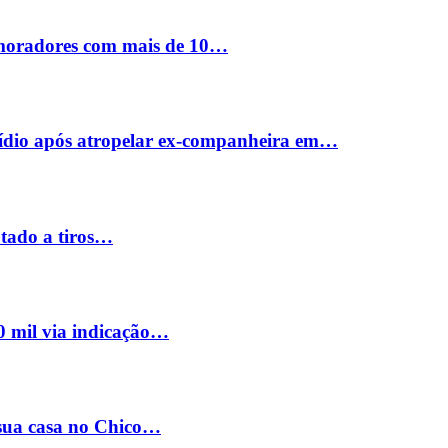
 moradores com mais de 10…
cídio após atropelar ex-companheira em…
utado a tiros…
0 mil via indicação…
 sua casa no Chico…