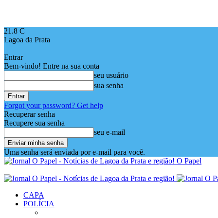
21.8
C
Lagoa da Prata
Entrar
Bem-vindo! Entre na sua conta
seu usuário
sua senha
Forgot your password? Get help
Recuperar senha
Recupere sua senha
seu e-mail
Uma senha será enviada por e-mail para você.
O Papel
CAPA
POLÍCIA