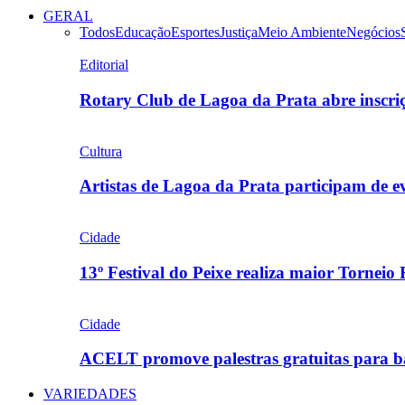
GERAL
Todos
Educação
Esportes
Justiça
Meio Ambiente
Negócios
Editorial
Rotary Club de Lagoa da Prata abre inscr
Cultura
Artistas de Lagoa da Prata participam de
Cidade
13º Festival do Peixe realiza maior Torneio
Cidade
ACELT promove palestras gratuitas para b
VARIEDADES