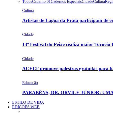
Todos
Caderno 01
Cadernos Especiais
Cidade
Cultura
Regi
Cultura
Artistas de Lagoa da Prata participam de
Cidade
13º Festival do Peixe realiza maior Torneio
Cidade
ACELT promove palestras gratuitas para b
Educação
PARABÉNS, DR. ORVILE JÚNIOR: U
ESTILO DE VIDA
EDIÇÕES WEB