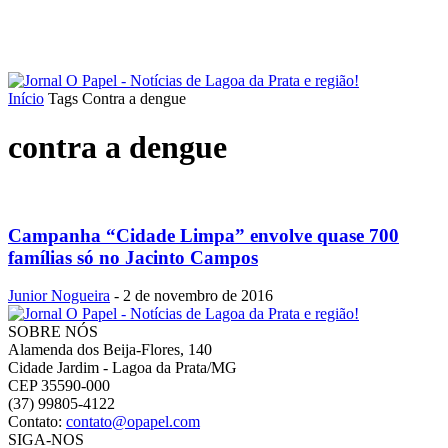
Início
Tags
Contra a dengue
contra a dengue
Campanha “Cidade Limpa” envolve quase 700
famílias só no Jacinto Campos
Junior Nogueira
-
2 de novembro de 2016
SOBRE NÓS
Alamenda dos Beija-Flores, 140
Cidade Jardim - Lagoa da Prata/MG
CEP 35590-000
(37) 99805-4122
Contato:
contato@opapel.com
SIGA-NOS