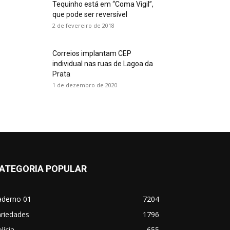
Tequinho está em “Coma Vigil”,
que pode ser reversível
2 de fevereiro de 2018
Correios implantam CEP
individual nas ruas de Lagoa da
Prata
1 de dezembro de 2020
ATEGORIA POPULAR
aderno 01
7204
ariedades
1796
lícia
655