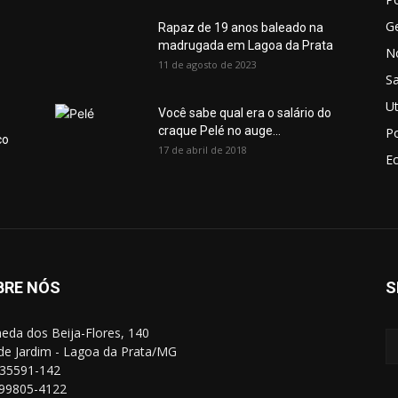
Ge
Rapaz de 19 anos baleado na
madrugada em Lagoa da Prata
No
11 de agosto de 2023
S
Ut
Você sabe qual era o salário do
craque Pelé no auge...
Po
co
17 de abril de 2018
E
BRE NÓS
S
eda dos Beija-Flores, 140
de Jardim - Lagoa da Prata/MG
35591-142
 99805-4122