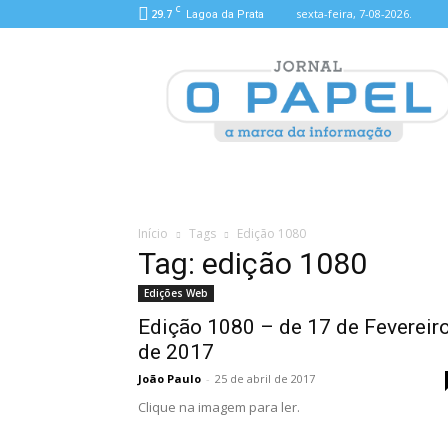
C
29.7
sexta-feira, 7-08-2026.
Lagoa da Prata
O
Papel
Início
Tags
Edição 1080
Tag: edição 1080
Edições Web
Edição 1080 – de 17 de Fevereir
de 2017
João Paulo
-
25 de abril de 2017
Clique na imagem para ler.