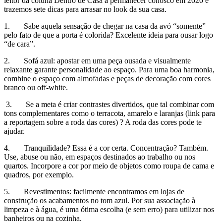
leitor da coluna Dentro de Casa a permanecer conosco em 2020 e
trazemos sete dicas para arrasar no look da sua casa.
1. Sabe aquela sensação de chegar na casa da avó “somente”
pelo fato de que a porta é colorida? Excelente ideia para ousar logo
“de cara”.
2. Sofá azul: apostar em uma peça ousada e visualmente
relaxante garante personalidade ao espaço. Para uma boa harmonia,
combine o espaço com almofadas e peças de decoração com cores
branco ou off-white.
3. Se a meta é criar contrastes divertidos, que tal combinar com
tons complementares como o terracota, amarelo e laranjas (link para
a reportagem sobre a roda das cores) ? A roda das cores pode te
ajudar.
4. Tranquilidade? Essa é a cor certa. Concentração? Também.
Use, abuse ou não, em espaços destinados ao trabalho ou nos
quartos. Incorpore a cor por meio de objetos como roupa de cama e
quadros, por exemplo.
5. Revestimentos: facilmente encontramos em lojas de
construção os acabamentos no tom azul. Por sua associação à
limpeza e à água, é uma ótima escolha (e sem erro) para utilizar nos
banheiros ou na cozinha.