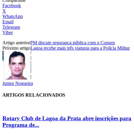
Compartilhe
Facebook
X
WhatsApp
Email
Telegram
Viber
Artigo anterior
PM discute segurança pública com o Consep
Próximo artigo
Lagoa recebe mais três viaturas para a Polícia Militar
Junior Nogueira
ARTIGOS RELACIONADOS
Rotary Club de Lagoa da Prata abre inscrições para
Programa de...