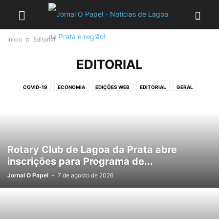
Início
Editorial
EDITORIAL
COVID-19
ECONOMIA
EDIÇÕES WEB
EDITORIAL
GERAL
NOTÍCIAS
OFICIAL
POLÍCIA
POLÍTICA
RELIGIÃO
VARIEDADES
Rotary Club de Lagoa da Prata abre
inscrições para Programa de...
Jornal O Papel
-
7 de agosto de 2026