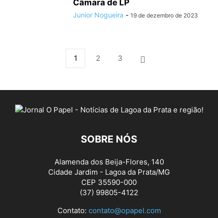
Câmara de LP
Junior Nogueira
-
19 de dezembro de 2023
1
2
3
SOBRE NÓS
Alamenda dos Beija-Flores, 140
Cidade Jardim - Lagoa da Prata/MG
CEP 35590-000
(37) 99805-4122
Contato:
contato@opapel.com