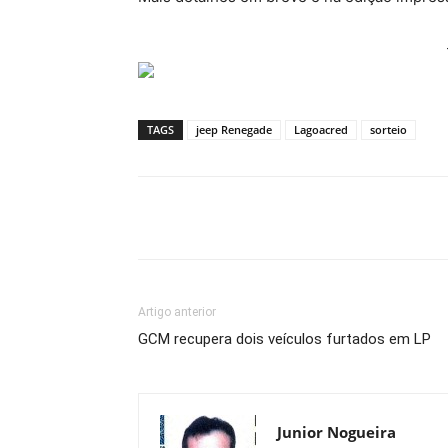
TAGS
jeep Renegade
Lagoacred
sorteio
Compartilhe
Artigo anterior
GCM recupera dois veículos furtados em LP
Junior Nogueira