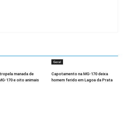
Geral
tropela manada de
Capotamento na MG-170 deixa
MG-170 e oito animais
homem ferido em Lagoa da Prata