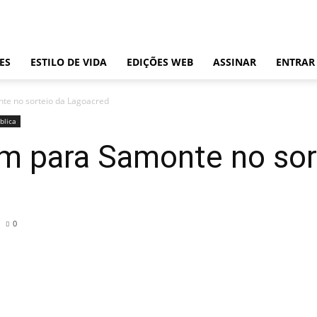
ES
ESTILO DE VIDA
EDIÇÕES WEB
ASSINAR
ENTRAR
te no sorteio da Lagoacred
blica
em para Samonte no sor
0