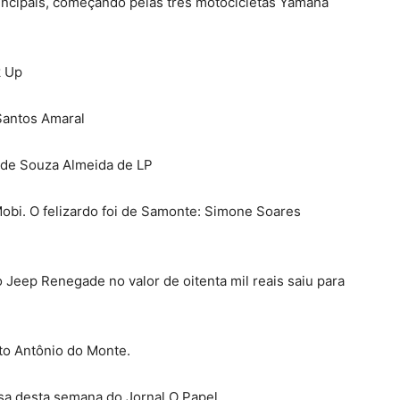
incipais, começando pelas três motocicletas Yamaha
k Up
Santos Amaral
a de Souza Almeida de LP
 Mobi. O felizardo foi de Samonte: Simone Soares
Jeep Renegade no valor de oitenta mil reais saiu para
 Antônio do Monte.
sa desta semana do Jornal O Papel.