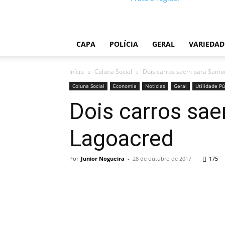
CAPA
POLÍCIA
GERAL
VARIEDAD
Início
Coluna Social
Dois carros saem para Samon
Coluna Social
Economia
Notícias
Geral
Utilidade Pú
Dois carros sa
Lagoacred
Por
Junior Nogueira
-
28 de outubro de 2017
175
Compartilhe