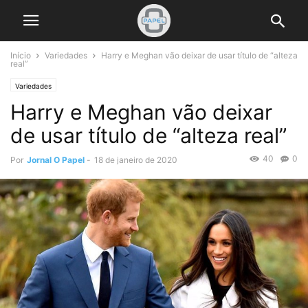
Início
Variedades
Harry e Meghan vão deixar de usar título de “alteza
real”
Variedades
Harry e Meghan vão deixar
de usar título de “alteza real”
40
0
Por
Jornal O Papel
-
18 de janeiro de 2020