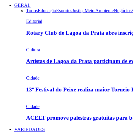
GERAL
Todos
Educação
Esportes
Justiça
Meio Ambiente
Negócios
Editorial
Rotary Club de Lagoa da Prata abre inscr
Cultura
Artistas de Lagoa da Prata participam de
Cidade
13º Festival do Peixe realiza maior Torneio
Cidade
ACELT promove palestras gratuitas para b
VARIEDADES