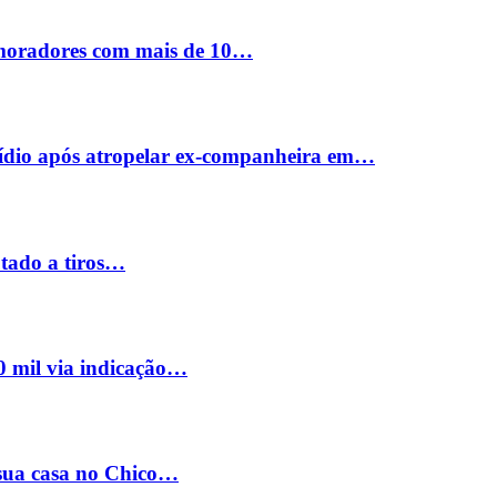
 moradores com mais de 10…
cídio após atropelar ex-companheira em…
utado a tiros…
0 mil via indicação…
 sua casa no Chico…