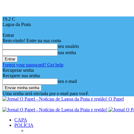
19.2
C
Lagoa da Prata
Entrar
Bem-vindo! Entre na sua conta
seu usuário
sua senha
Forgot your password? Get help
Recuperar senha
Recupere sua senha
seu e-mail
Uma senha será enviada por e-mail para você.
O Papel
CAPA
POLÍCIA