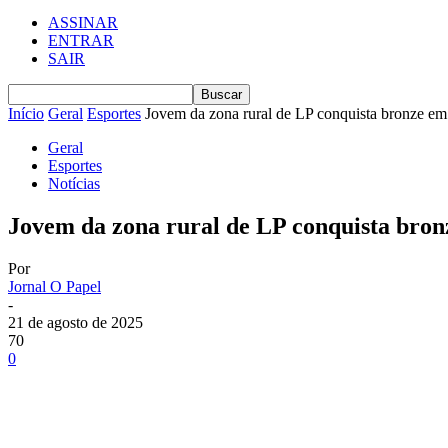
ASSINAR
ENTRAR
SAIR
Início
Geral
Esportes
Jovem da zona rural de LP conquista bronze e
Geral
Esportes
Notícias
Jovem da zona rural de LP conquista bro
Por
Jornal O Papel
-
21 de agosto de 2025
70
0
Compartilhe