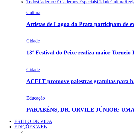
Todos
Caderno 01
Cadernos Especiais
Cidade
Cultura
Regi
Cultura
Artistas de Lagoa da Prata participam de
Cidade
13º Festival do Peixe realiza maior Torneio
Cidade
ACELT promove palestras gratuitas para b
Educação
PARABÉNS, DR. ORVILE JÚNIOR: U
ESTILO DE VIDA
EDIÇÕES WEB