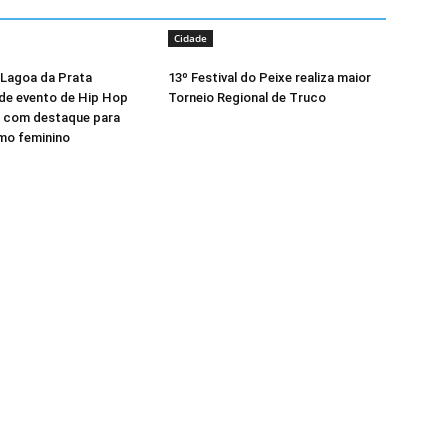
Cidade
 Lagoa da Prata
13º Festival do Peixe realiza maior
de evento de Hip Hop
Torneio Regional de Truco
 com destaque para
mo feminino