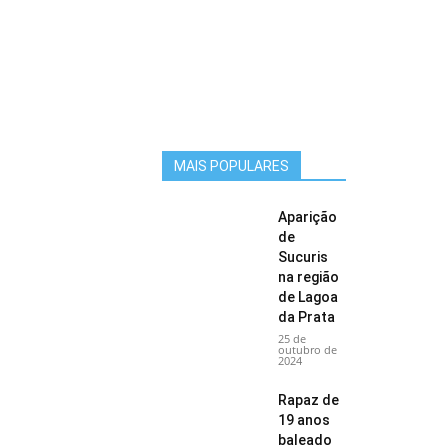
MAIS POPULARES
Aparição
de
Sucuris
na região
de Lagoa
da Prata
25 de
outubro de
2024
Rapaz de
19 anos
baleado