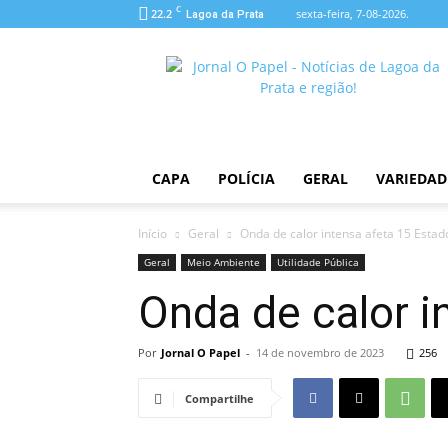
C
22.2
sexta-feira, 7-08-2026.
Lagoa da Prata
O
Papel
CAPA
POLÍCIA
GERAL
VARIEDAD
Início
Geral
Onda de calor intensa afeta 15 Estado
Geral
Meio Ambiente
Utilidade Pública
Onda de calor i
Por
Jornal O Papel
-
14 de novembro de 2023
256
Compartilhe