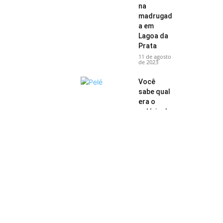
na
madrugad
a em
Lagoa da
Prata
11 de agosto
de 2023
Você
sabe qual
era o
salário do
craque
Pelé no
auge...
17 de abril
de 2018
Tequinho
está em
“Coma
Vigil”, que
pode ser