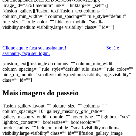
image_id=”7261|medium” link=”” linktarget=”_self” /]
[/fusion_gallery][/fusion_text][fusion_text columns=””
column_min_width=”” column_spacing=”” rule_style=”default”
rule_size=”” rule_color=”” hide_on_mobile=”small-
visibility,medium-visibility,large-visibility” class=”” id=””]
Clique aqui e faça sua assinatura!
Se já é
assinante, faça seu login.
[/fusion_text][fusion_text columns=”” column_min_width=””
column_spacing=”” rule_style=”default” rule_size=”” rule_color=””
hide_on_mobile=”small-visibility,medium-visibility,large-visibility”
class=”” id=””]
Mais imagens do passeio
[fusion_gallery layout=”” picture_size=”” columns=””
column_spacing=”10″ gallery_masonry_grid_ratio=””
gallery_masonry_width_double=”” hover_type=”” lightbox=”yes”
lightbox_content=”” bordersize=”” bordercolor=””
border_radius=”” hide_on_mobile=”small-visibility,medium-
visibility,large-visibility” class=”” id=””][fusion_gallery_image