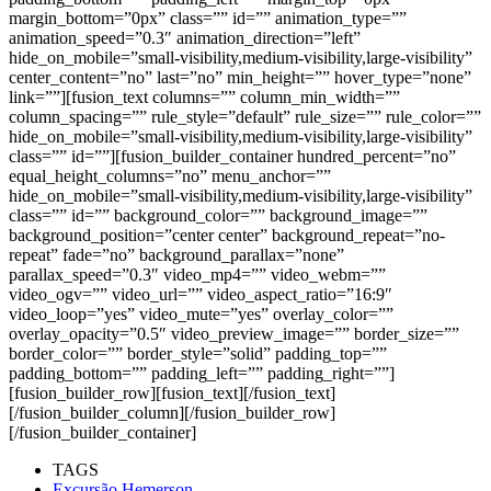
margin_bottom=”0px” class=”” id=”” animation_type=””
animation_speed=”0.3″ animation_direction=”left”
hide_on_mobile=”small-visibility,medium-visibility,large-visibility”
center_content=”no” last=”no” min_height=”” hover_type=”none”
link=””][fusion_text columns=”” column_min_width=””
column_spacing=”” rule_style=”default” rule_size=”” rule_color=””
hide_on_mobile=”small-visibility,medium-visibility,large-visibility”
class=”” id=””][fusion_builder_container hundred_percent=”no”
equal_height_columns=”no” menu_anchor=””
hide_on_mobile=”small-visibility,medium-visibility,large-visibility”
class=”” id=”” background_color=”” background_image=””
background_position=”center center” background_repeat=”no-
repeat” fade=”no” background_parallax=”none”
parallax_speed=”0.3″ video_mp4=”” video_webm=””
video_ogv=”” video_url=”” video_aspect_ratio=”16:9″
video_loop=”yes” video_mute=”yes” overlay_color=””
overlay_opacity=”0.5″ video_preview_image=”” border_size=””
border_color=”” border_style=”solid” padding_top=””
padding_bottom=”” padding_left=”” padding_right=””]
[fusion_builder_row][fusion_text][/fusion_text]
[/fusion_builder_column][/fusion_builder_row]
[/fusion_builder_container]
TAGS
Excursão Hemerson