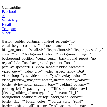
Compartilhe
Facebook
X
WhatsApp
Email
Telegram
Viber
[fusion_builder_container hundred_percent=”no”
equal_height_columns=”no” menu_anchor=””
hide_on_mobile=”small-visibility,medium-visibility,large-visibility”
class=”” id=”” background_color=”” background_image=””
background_position=”center center” background_repeat=”no-
repeat” fade=”no” background_parallax=”none”
parallax_speed=”0.3″ video_mp4=”” video_webm=””
video_ogv=”” video_url=”” video_aspect_ratio=”16:9″
video_loop=”yes” video_mute=”yes” overlay_color=””
video_preview_image=”” border_size=”” border_color=””
border_style=”solid” padding_top=”” padding_bottom=””
padding_left=”” padding_right=””][fusion_builder_row]
[fusion_builder_column type=”1_1″ layout=”1_1″
background_position=”left top” background_color=””
border_size=”” border_color=”” border_style=”solid”
border_position=”all” spacing=”yes” background_image=””