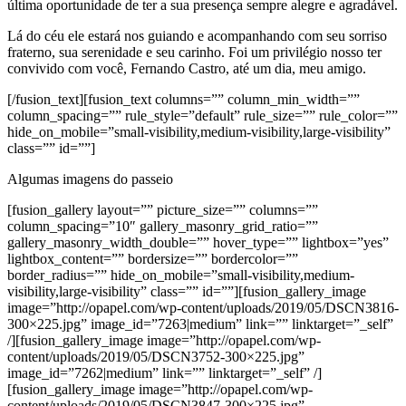
última oportunidade de ter a sua presença sempre alegre e agradável.
Lá do céu ele estará nos guiando e acompanhando com seu sorriso
fraterno, sua serenidade e seu carinho. Foi um privilégio nosso ter
convivido com você, Fernando Castro, até um dia, meu amigo.
[/fusion_text][fusion_text columns=”” column_min_width=””
column_spacing=”” rule_style=”default” rule_size=”” rule_color=””
hide_on_mobile=”small-visibility,medium-visibility,large-visibility”
class=”” id=””]
Algumas imagens do passeio
[fusion_gallery layout=”” picture_size=”” columns=””
column_spacing=”10″ gallery_masonry_grid_ratio=””
gallery_masonry_width_double=”” hover_type=”” lightbox=”yes”
lightbox_content=”” bordersize=”” bordercolor=””
border_radius=”” hide_on_mobile=”small-visibility,medium-
visibility,large-visibility” class=”” id=””][fusion_gallery_image
image=”http://opapel.com/wp-content/uploads/2019/05/DSCN3816-
300×225.jpg” image_id=”7263|medium” link=”” linktarget=”_self”
/][fusion_gallery_image image=”http://opapel.com/wp-
content/uploads/2019/05/DSCN3752-300×225.jpg”
image_id=”7262|medium” link=”” linktarget=”_self” /]
[fusion_gallery_image image=”http://opapel.com/wp-
content/uploads/2019/05/DSCN3847-300×225.jpg”