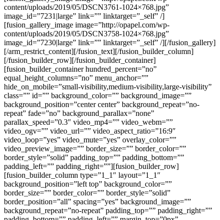
content/uploads/2019/05/DSCN3761-1024×768.jpg”
image_id=”7231|large” link=”” linktarget=”_self” /]
[fusion_gallery_image image=”http://opapel.com/wp-
content/uploads/2019/05/DSCN3758-1024×768.jpg”
image_id=”7230|large” link=”” linktarget=”_self” /][/fusion_gallery]
[/arm_restrict_content][/fusion_text][/fusion_builder_column]
[/fusion_builder_row][/fusion_builder_container]
[fusion_builder_container hundred_percent=”no”
equal_height_columns=”no” menu_anchor=””
hide_on_mobile=”small-visibility,medium-visibility,large-visibility”
class=”” id=”” background_color=”” background_image=””
background_position=”center center” background_repeat=”no-
repeat” fade=”no” background_parallax=”none”
parallax_speed=”0.3″ video_mp4=”” video_webm=””
video_ogv=”” video_url=”” video_aspect_ratio=”16:9″
video_loop=”yes” video_mute=”yes” overlay_color=””
video_preview_image=”” border_size=”” border_color=””
border_style=”solid” padding_top=”” padding_bottom=””
padding_left=”” padding_right=””][fusion_builder_row]
[fusion_builder_column type=”1_1″ layout=”1_1″
background_position=”left top” background_color=””
border_size=”” border_color=”” border_style=”solid”
border_position=”all” spacing=”yes” background_image=””
background_repeat=”no-repeat” padding_top=”” padding_right=””
padding_bottom=”” padding_left=”” margin_top=”0px”