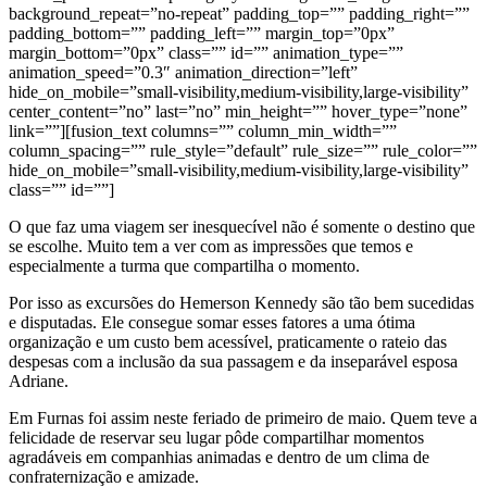
background_repeat=”no-repeat” padding_top=”” padding_right=””
padding_bottom=”” padding_left=”” margin_top=”0px”
margin_bottom=”0px” class=”” id=”” animation_type=””
animation_speed=”0.3″ animation_direction=”left”
hide_on_mobile=”small-visibility,medium-visibility,large-visibility”
center_content=”no” last=”no” min_height=”” hover_type=”none”
link=””][fusion_text columns=”” column_min_width=””
column_spacing=”” rule_style=”default” rule_size=”” rule_color=””
hide_on_mobile=”small-visibility,medium-visibility,large-visibility”
class=”” id=””]
O que faz uma viagem ser inesquecível não é somente o destino que
se escolhe. Muito tem a ver com as impressões que temos e
especialmente a turma que compartilha o momento.
Por isso as excursões do Hemerson Kennedy são tão bem sucedidas
e disputadas. Ele consegue somar esses fatores a uma ótima
organização e um custo bem acessível, praticamente o rateio das
despesas com a inclusão da sua passagem e da inseparável esposa
Adriane.
Em Furnas foi assim neste feriado de primeiro de maio. Quem teve a
felicidade de reservar seu lugar pôde compartilhar momentos
agradáveis em companhias animadas e dentro de um clima de
confraternização e amizade.