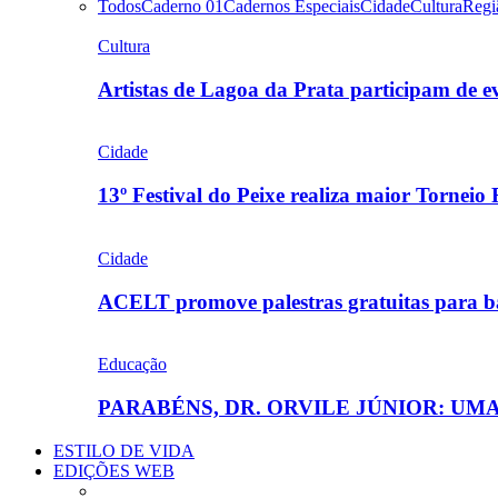
Todos
Caderno 01
Cadernos Especiais
Cidade
Cultura
Regi
Cultura
Artistas de Lagoa da Prata participam de
Cidade
13º Festival do Peixe realiza maior Torneio
Cidade
ACELT promove palestras gratuitas para b
Educação
PARABÉNS, DR. ORVILE JÚNIOR: U
ESTILO DE VIDA
EDIÇÕES WEB