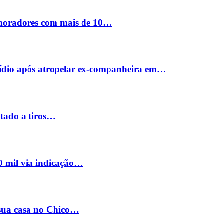
 moradores com mais de 10…
cídio após atropelar ex-companheira em…
utado a tiros…
0 mil via indicação…
 sua casa no Chico…