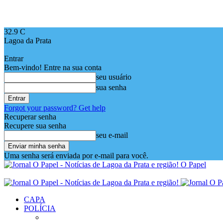
32.9
C
Lagoa da Prata
Entrar
Bem-vindo! Entre na sua conta
seu usuário
sua senha
Forgot your password? Get help
Recuperar senha
Recupere sua senha
seu e-mail
Uma senha será enviada por e-mail para você.
O Papel
CAPA
POLÍCIA