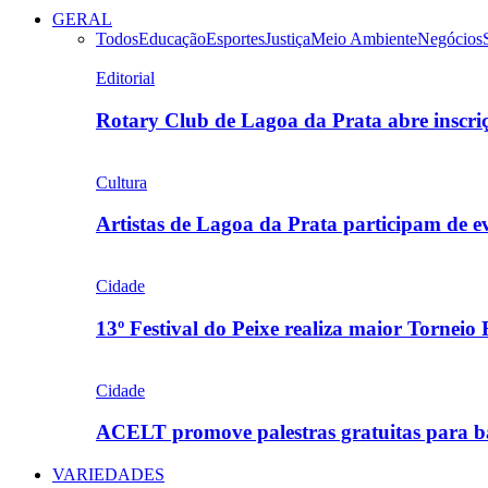
GERAL
Todos
Educação
Esportes
Justiça
Meio Ambiente
Negócios
Editorial
Rotary Club de Lagoa da Prata abre inscr
Cultura
Artistas de Lagoa da Prata participam de
Cidade
13º Festival do Peixe realiza maior Torneio
Cidade
ACELT promove palestras gratuitas para b
VARIEDADES