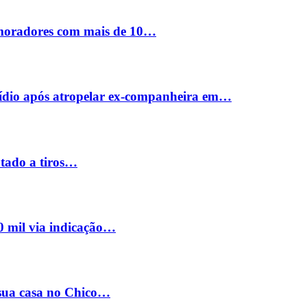
 moradores com mais de 10…
cídio após atropelar ex-companheira em…
utado a tiros…
0 mil via indicação…
 sua casa no Chico…