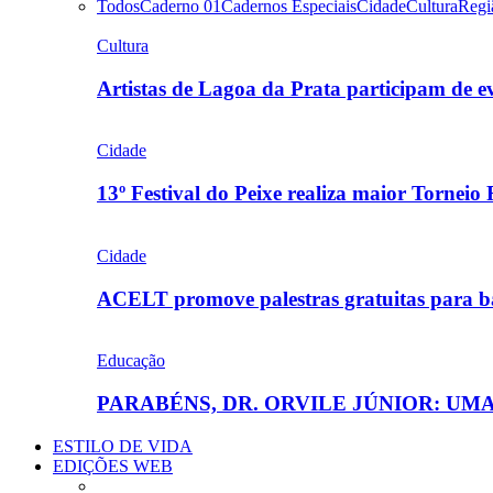
Todos
Caderno 01
Cadernos Especiais
Cidade
Cultura
Regi
Cultura
Artistas de Lagoa da Prata participam de
Cidade
13º Festival do Peixe realiza maior Torneio
Cidade
ACELT promove palestras gratuitas para b
Educação
PARABÉNS, DR. ORVILE JÚNIOR: U
ESTILO DE VIDA
EDIÇÕES WEB