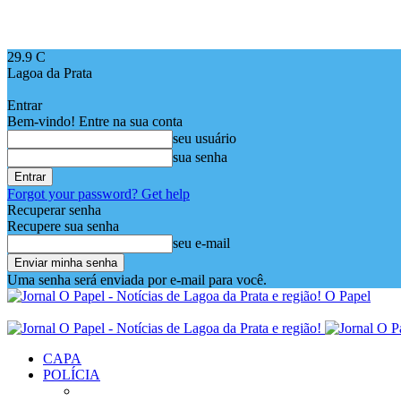
29.9
C
Lagoa da Prata
Entrar
Bem-vindo! Entre na sua conta
seu usuário
sua senha
Forgot your password? Get help
Recuperar senha
Recupere sua senha
seu e-mail
Uma senha será enviada por e-mail para você.
O Papel
CAPA
POLÍCIA