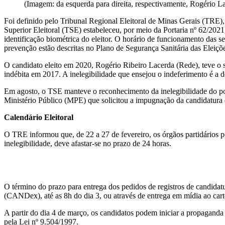
(Imagem: da esquerda para direita, respectivamente, Rogério La
Foi definido pelo Tribunal Regional Eleitoral de Minas Gerais (TRE),
Superior Eleitoral (TSE) estabeleceu, por meio da Portaria nº 62/2021
identificação biométrica do eleitor. O horário de funcionamento das s
prevenção estão descritas no Plano de Segurança Sanitária das Eleiç
O candidato eleito em 2020, Rogério Ribeiro Lacerda (Rede), teve o se
indébita em 2017. A inelegibilidade que ensejou o indeferimento é a d
Em agosto, o TSE manteve o reconhecimento da inelegibilidade do polí
Ministério Público (MPE) que solicitou a impugnação da candidatura 
Calendário Eleitoral
O TRE informou que, de 22 a 27 de fevereiro, os órgãos partidários p
inelegibilidade, deve afastar-se no prazo de 24 horas.
O término do prazo para entrega dos pedidos de registros de candidatur
(CANDex), até as 8h do dia 3, ou através de entrega em mídia ao cartór
A partir do dia 4 de março, os candidatos podem iniciar a propaganda
pela Lei nº 9.504/1997.