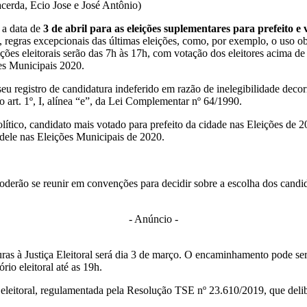
cerda, Ecio Jose e José Antônio)
 a data de
3 de abril para as eleições suplementares para prefeito e
, regras excepcionais das últimas eleições, como, por exemplo, o uso ob
eções eleitorais serão das 7h às 17h, com votação dos eleitores acima 
ões Municipais 2020.
u registro de candidatura indeferido em razão de inelegibilidade decor
o art. 1º, I, alínea “e”, da Lei Complementar nº 64/1990.
tico, candidato mais votado para prefeito da cidade nas Eleições de 202
dele nas Eleições Municipais de 2020.
oderão se reunir em convenções para decidir sobre a escolha dos candid
- Anúncio -
as à Justiça Eleitoral será dia 3 de março. O encaminhamento pode ser f
io eleitoral até as 19h.
 eleitoral, regulamentada pela Resolução TSE nº 23.610/2019, que delib