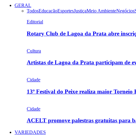
GERAL
Todos
Educação
Esportes
Justiça
Meio Ambiente
Negócios
Editorial
Rotary Club de Lagoa da Prata abre inscr
Cultura
Artistas de Lagoa da Prata participam de
Cidade
13º Festival do Peixe realiza maior Torneio
Cidade
ACELT promove palestras gratuitas para b
VARIEDADES