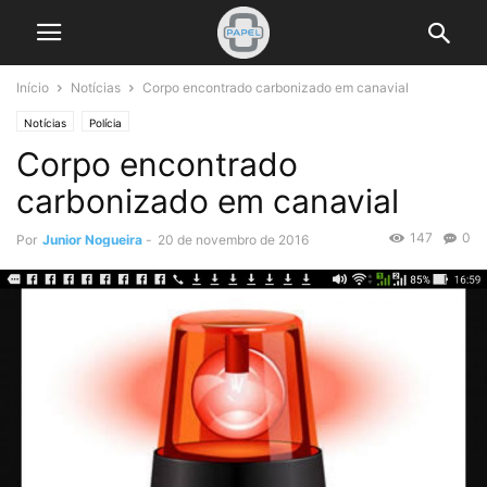
Início
Notícias
Corpo encontrado carbonizado em canavial
Notícias
Polícia
Corpo encontrado
carbonizado em canavial
147
0
Por
Junior Nogueira
-
20 de novembro de 2016