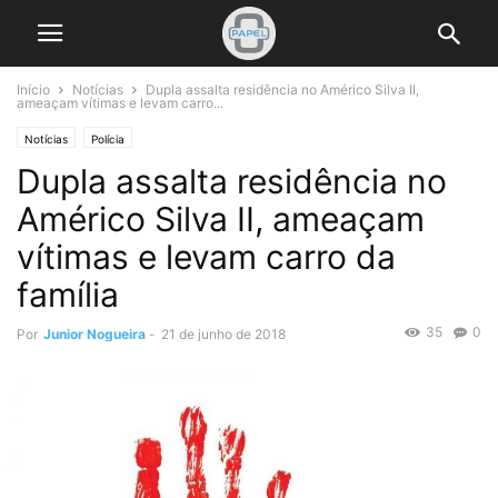
Início
Notícias
Dupla assalta residência no Américo Silva II,
ameaçam vítimas e levam carro...
Notícias
Polícia
Dupla assalta residência no
Américo Silva II, ameaçam
vítimas e levam carro da
família
35
0
Por
Junior Nogueira
-
21 de junho de 2018