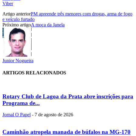
Viber
Artigo anterior
PM apreende três menores com drogas, arma de fogo
e veículo furtado
Próximo artigo
A moça da Janela
Junior Nogueira
ARTIGOS RELACIONADOS
Rotary Club de Lagoa da Prata abre inscrições para
Programa de...
Jornal O Papel
-
7 de agosto de 2026
Caminhão atropela manada de búfalos na MG-170