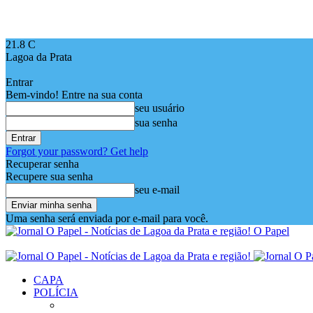
21.8
C
Lagoa da Prata
Entrar
Bem-vindo! Entre na sua conta
seu usuário
sua senha
Forgot your password? Get help
Recuperar senha
Recupere sua senha
seu e-mail
Uma senha será enviada por e-mail para você.
O Papel
CAPA
POLÍCIA