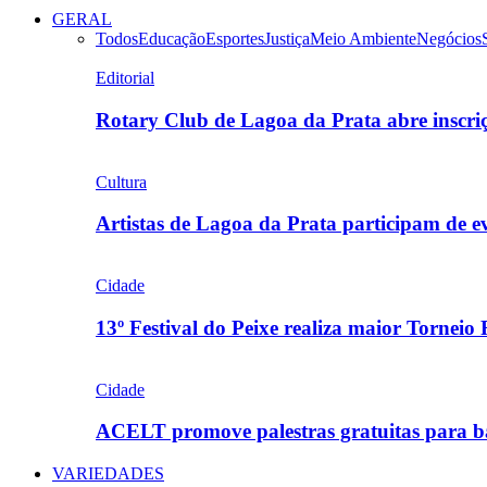
GERAL
Todos
Educação
Esportes
Justiça
Meio Ambiente
Negócios
Editorial
Rotary Club de Lagoa da Prata abre inscr
Cultura
Artistas de Lagoa da Prata participam de
Cidade
13º Festival do Peixe realiza maior Torneio
Cidade
ACELT promove palestras gratuitas para b
VARIEDADES