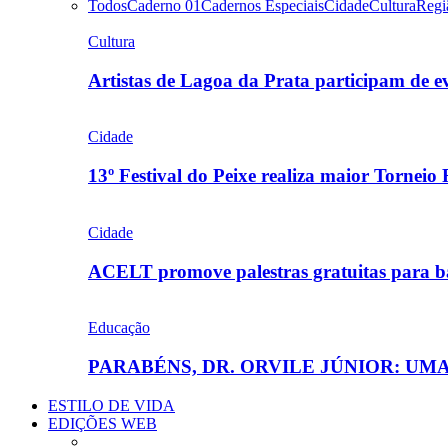
Todos
Caderno 01
Cadernos Especiais
Cidade
Cultura
Regi
Cultura
Artistas de Lagoa da Prata participam de
Cidade
13º Festival do Peixe realiza maior Torneio
Cidade
ACELT promove palestras gratuitas para b
Educação
PARABÉNS, DR. ORVILE JÚNIOR: U
ESTILO DE VIDA
EDIÇÕES WEB