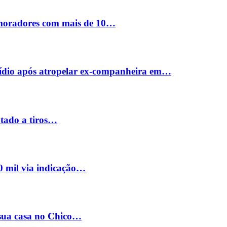
 moradores com mais de 10…
cídio após atropelar ex-companheira em…
utado a tiros…
0 mil via indicação…
 sua casa no Chico…