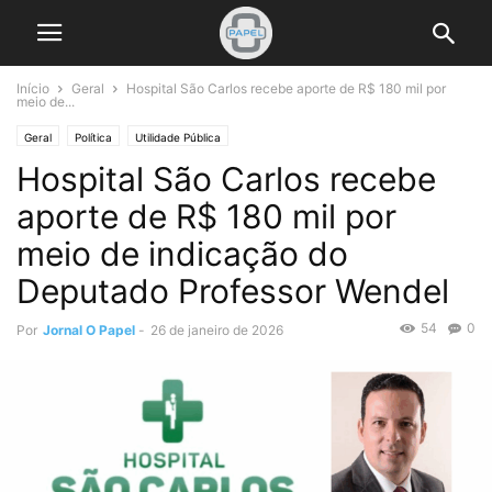
Início
Geral
Hospital São Carlos recebe aporte de R$ 180 mil por
meio de...
Geral
Política
Utilidade Pública
Hospital São Carlos recebe
aporte de R$ 180 mil por
meio de indicação do
Deputado Professor Wendel
54
0
Por
Jornal O Papel
-
26 de janeiro de 2026