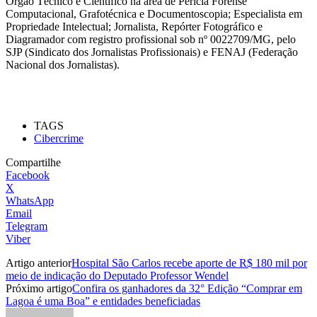
Órgão Técnico e Científico na área de Perícia Forense
Computacional, Grafotécnica e Documentoscopia; Especialista em
Propriedade Intelectual; Jornalista, Repórter Fotográfico e
Diagramador com registro profissional sob nº 0022709/MG, pelo
SJP (Sindicato dos Jornalistas Profissionais) e FENAJ (Federação
Nacional dos Jornalistas).
TAGS
Cibercrime
Compartilhe
Facebook
X
WhatsApp
Email
Telegram
Viber
Artigo anterior
Hospital São Carlos recebe aporte de R$ 180 mil por
meio de indicação do Deputado Professor Wendel
Próximo artigo
Confira os ganhadores da 32° Edição “Comprar em
Lagoa é uma Boa” e entidades beneficiadas