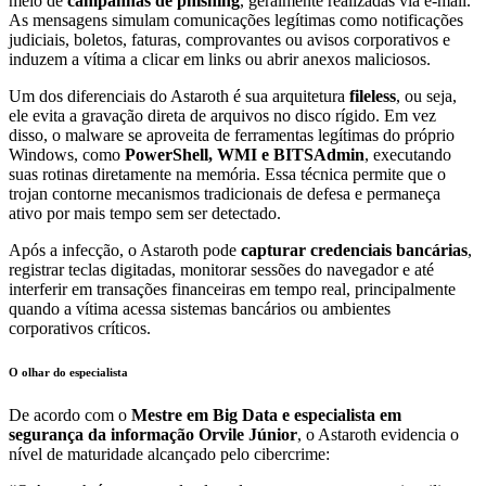
meio de
campanhas de phishing
, geralmente realizadas via e-mail.
As mensagens simulam comunicações legítimas como notificações
judiciais, boletos, faturas, comprovantes ou avisos corporativos e
induzem a vítima a clicar em links ou abrir anexos maliciosos.
Um dos diferenciais do Astaroth é sua arquitetura
fileless
, ou seja,
ele evita a gravação direta de arquivos no disco rígido. Em vez
disso, o malware se aproveita de ferramentas legítimas do próprio
Windows, como
PowerShell, WMI e BITSAdmin
, executando
suas rotinas diretamente na memória. Essa técnica permite que o
trojan contorne mecanismos tradicionais de defesa e permaneça
ativo por mais tempo sem ser detectado.
Após a infecção, o Astaroth pode
capturar credenciais bancárias
,
registrar teclas digitadas, monitorar sessões do navegador e até
interferir em transações financeiras em tempo real, principalmente
quando a vítima acessa sistemas bancários ou ambientes
corporativos críticos.
O olhar do especialista
De acordo com o
Mestre em Big Data e especialista em
segurança da informação Orvile Júnior
, o Astaroth evidencia o
nível de maturidade alcançado pelo cibercrime: