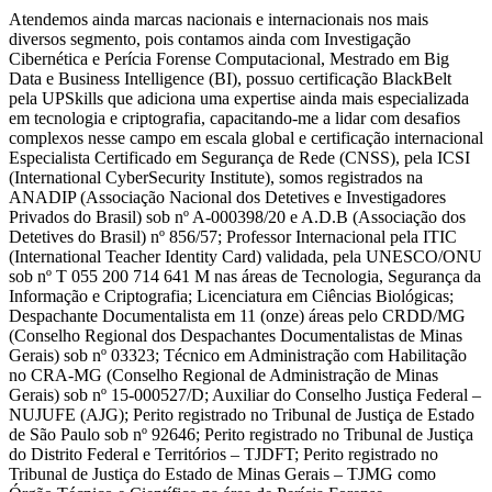
Atendemos ainda marcas nacionais e internacionais nos mais
diversos segmento, pois contamos ainda com Investigação
Cibernética e Perícia Forense Computacional, Mestrado em Big
Data e Business Intelligence (BI), possuo certificação BlackBelt
pela UPSkills que adiciona uma expertise ainda mais especializada
em tecnologia e criptografia, capacitando-me a lidar com desafios
complexos nesse campo em escala global e certificação internacional
Especialista Certificado em Segurança de Rede (CNSS), pela ICSI
(International CyberSecurity Institute), somos registrados na
ANADIP (Associação Nacional dos Detetives e Investigadores
Privados do Brasil) sob nº A-000398/20 e A.D.B (Associação dos
Detetives do Brasil) nº 856/57; Professor Internacional pela ITIC
(International Teacher Identity Card) validada, pela UNESCO/ONU
sob nº T 055 200 714 641 M nas áreas de Tecnologia, Segurança da
Informação e Criptografia; Licenciatura em Ciências Biológicas;
Despachante Documentalista em 11 (onze) áreas pelo CRDD/MG
(Conselho Regional dos Despachantes Documentalistas de Minas
Gerais) sob nº 03323; Técnico em Administração com Habilitação
no CRA-MG (Conselho Regional de Administração de Minas
Gerais) sob nº 15-000527/D; Auxiliar do Conselho Justiça Federal –
NUJUFE (AJG); Perito registrado no Tribunal de Justiça de Estado
de São Paulo sob nº 92646; Perito registrado no Tribunal de Justiça
do Distrito Federal e Territórios – TJDFT; Perito registrado no
Tribunal de Justiça do Estado de Minas Gerais – TJMG como