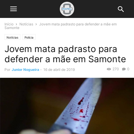
Início
Notícias
Jovem mata padrasto para defender a mãe em
Samonte
Notícias
Polícia
Jovem mata padrasto para
defender a mãe em Samonte
270
0
Por
Junior Nogueira
-
16 de abril de 2019