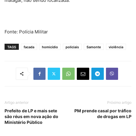
matagal, não sendo localizada.
Fonte: Polícia Militar
TAGS
facada
homicídio
policiais
Samonte
violência
Artigo anterior
Próximo artigo
Prefeito de LP e mais sete
PM prende casal por tráfico
são réus em nova ação do
de drogas em LP
Ministério Público