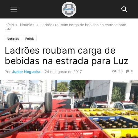
Início
Notícias
Ladrões roubam carga de bebidas na estrada para
Luz
Notícias
Polícia
Ladrões roubam carga de
bebidas na estrada para Luz
35
0
Por
Junior Nogueira
-
24 de agosto de 2017