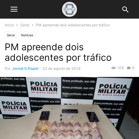
Início
Geral
PM apreende dois adolescentes por tráfico
Geral
Notícias
PM apreende dois
adolescentes por tráfico
109
6
Por
Jornal O Papel
-
23 de agosto de 2024