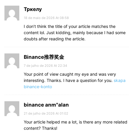
Тркелу
18 de maio de 2026 At 08:58
I don’t think the title of your article matches the
content lol. Just kidding, mainly because I had some
doubts after reading the article.
Binance推荐奖金
7 de julho de 2026 At 22:34
Your point of view caught my eye and was very
interesting. Thanks. I have a question for you.
skapa
binance-konto
binance anm"alan
21 de julho de 2026 At 01:02
Your article helped me a lot, is there any more related
content? Thanks!