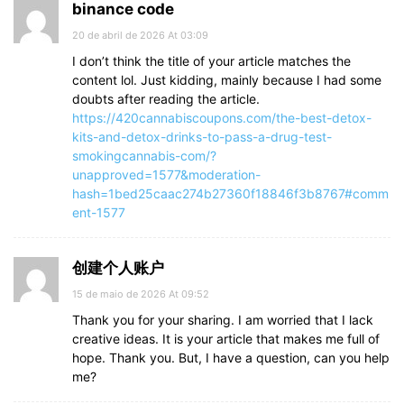
binance code
20 de abril de 2026 At 03:09
I don’t think the title of your article matches the
content lol. Just kidding, mainly because I had some
doubts after reading the article.
https://420cannabiscoupons.com/the-best-detox-
kits-and-detox-drinks-to-pass-a-drug-test-
smokingcannabis-com/?
unapproved=1577&moderation-
hash=1bed25caac274b27360f18846f3b8767#comm
ent-1577
创建个人账户
15 de maio de 2026 At 09:52
Thank you for your sharing. I am worried that I lack
creative ideas. It is your article that makes me full of
hope. Thank you. But, I have a question, can you help
me?