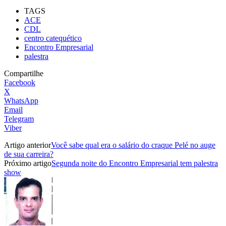
TAGS
ACE
CDL
centro catequético
Encontro Empresarial
palestra
Compartilhe
Facebook
X
WhatsApp
Email
Telegram
Viber
Artigo anterior
Você sabe qual era o salário do craque Pelé no auge
de sua carreira?
Próximo artigo
Segunda noite do Encontro Empresarial tem palestra
show