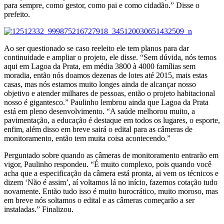
para sempre, como gestor, como pai e como cidadão.” Disse o
prefeito.
Ao ser questionado se caso reeleito ele tem planos para dar
continuidade e ampliar o projeto, ele disse. “Sem dúvida, nós temos
aqui em Lagoa da Prata, em média 3800 à 4000 famílias sem
moradia, então nós doamos dezenas de lotes até 2015, mais estas
casas, mas nós estamos muito longes ainda de alcançar nosso
objetivo e atender milhares de pessoas, então o projeto habitacional
nosso é gigantesco.” Paulinho lembrou ainda que Lagoa da Prata
está em pleno desenvolvimento. “A saúde melhorou muito, a
pavimentação, a educação é destaque em todos os lugares, o esporte,
enfim, além disso em breve sairá o edital para as câmeras de
monitoramento, então tem muita coisa acontecendo.”
Perguntado sobre quando as câmeras de monitoramento entrarão em
vigor, Paulinho respondeu. “É muito complexo, pois quando você
acha que a especificação da câmera está pronta, ai vem os técnicos e
dizem ‘Não é assim’, aí voltamos lá no início, fazemos cotação tudo
novamente. Então tudo isso é muito burocrático, muito moroso, mas
em breve nós soltamos o edital e as câmeras começarão a ser
instaladas.” Finalizou.