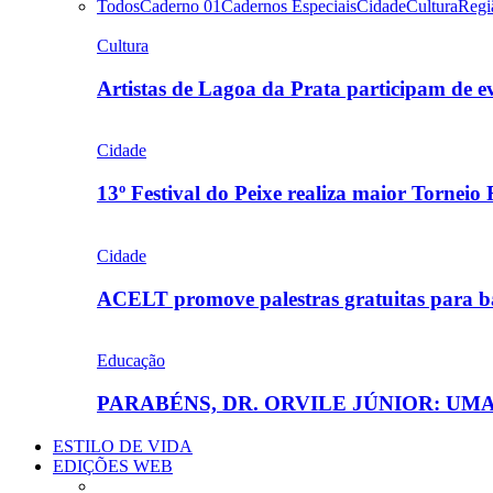
Todos
Caderno 01
Cadernos Especiais
Cidade
Cultura
Regi
Cultura
Artistas de Lagoa da Prata participam de
Cidade
13º Festival do Peixe realiza maior Torneio
Cidade
ACELT promove palestras gratuitas para b
Educação
PARABÉNS, DR. ORVILE JÚNIOR: U
ESTILO DE VIDA
EDIÇÕES WEB