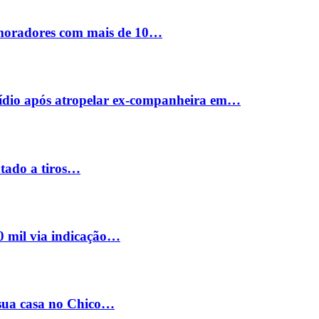
 moradores com mais de 10…
cídio após atropelar ex-companheira em…
utado a tiros…
0 mil via indicação…
 sua casa no Chico…