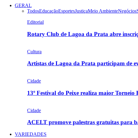
GERAL
Todos
Educação
Esportes
Justiça
Meio Ambiente
Negócios
Editorial
Rotary Club de Lagoa da Prata abre inscr
Cultura
Artistas de Lagoa da Prata participam de
Cidade
13º Festival do Peixe realiza maior Torneio
Cidade
ACELT promove palestras gratuitas para b
VARIEDADES