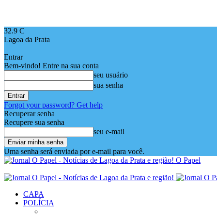
32.9
C
Lagoa da Prata
Entrar
Bem-vindo! Entre na sua conta
seu usuário
sua senha
Forgot your password? Get help
Recuperar senha
Recupere sua senha
seu e-mail
Uma senha será enviada por e-mail para você.
O Papel
CAPA
POLÍCIA