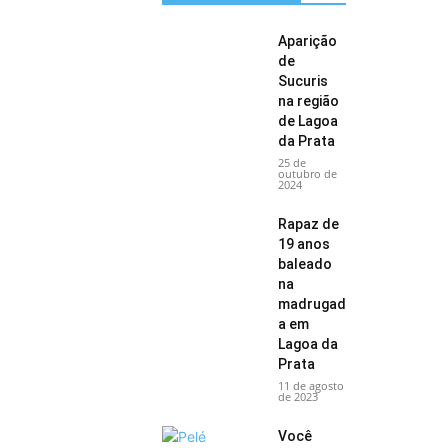
Aparição
de
Sucuris
na região
de Lagoa
da Prata
25 de
outubro de
2024
Rapaz de
19 anos
baleado
na
madrugad
a em
Lagoa da
Prata
11 de agosto
de 2023
Você