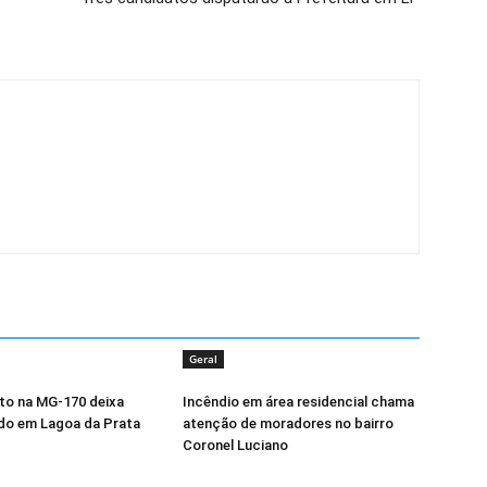
Geral
o na MG-170 deixa
Incêndio em área residencial chama
do em Lagoa da Prata
atenção de moradores no bairro
Coronel Luciano