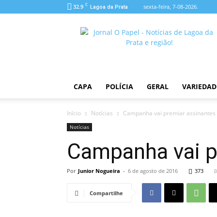
C
32.9
sexta-feira, 7-08-2026.
Lagoa da Prata
O
Papel
CAPA
POLÍCIA
GERAL
VARIEDAD
Início
Notícias
Campanha vai premiar assinantes 
Notícias
Campanha vai p
Por
Junior Nogueira
-
6 de agosto de 2016
373
Compartilhe