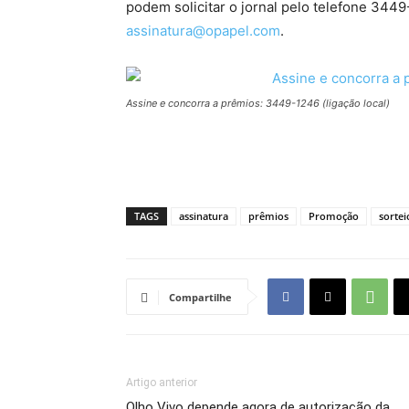
podem solicitar o jornal pelo telefone 344
assinatura@opapel.com
.
Assine e concorra a prêmios: 3449-1246 (ligação local)
TAGS
assinatura
prêmios
Promoção
sortei
Compartilhe
Artigo anterior
Olho Vivo depende agora de autorização da