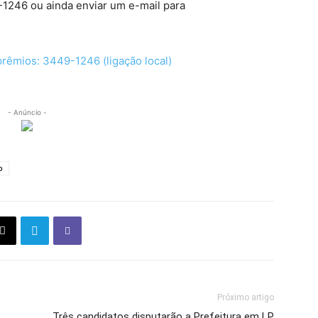
9-1246 ou ainda enviar um e-mail para
- Anúncio -
o
Próximo artigo
Três candidatos disputarão a Prefeitura em LP