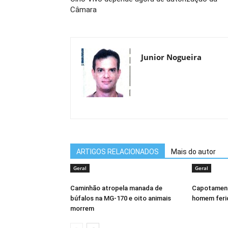
Câmara
Junior Nogueira
ARTIGOS RELACIONADOS
Mais do autor
Geral
Geral
Caminhão atropela manada de
Capotament
búfalos na MG-170 e oito animais
homem feri
morrem