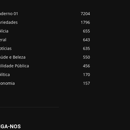
aderno 01
7204
ariedades
1796
lícia
655
eral
643
tícias
635
aúde e Beleza
550
ilidade Pública
456
lítica
170
conomia
157
IGA-NOS