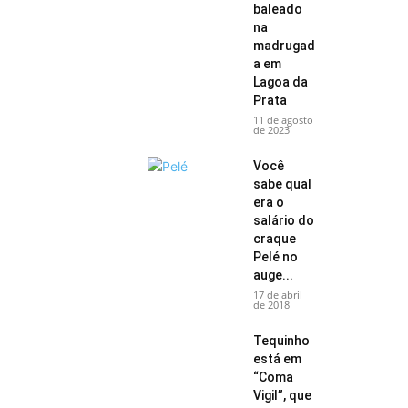
baleado
na
madrugad
a em
Lagoa da
Prata
11 de agosto
de 2023
Você
sabe qual
era o
salário do
craque
Pelé no
auge...
17 de abril
de 2018
Tequinho
está em
“Coma
Vigil”, que