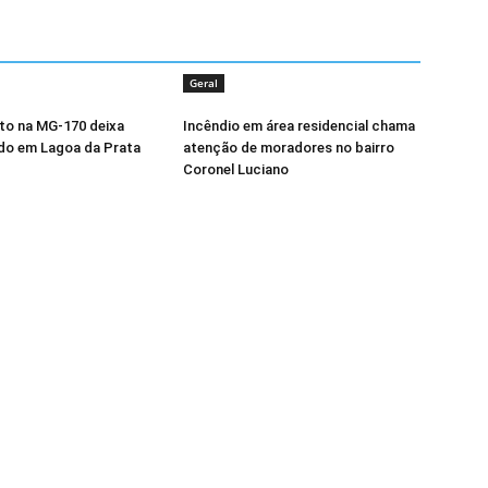
Geral
o na MG-170 deixa
Incêndio em área residencial chama
do em Lagoa da Prata
atenção de moradores no bairro
Coronel Luciano