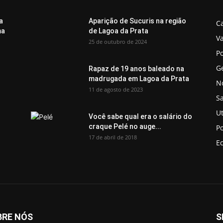
a
Aparição de Sucuris na região
C
ma
de Lagoa da Prata
V
25 de outubro de 2024
Po
G
Rapaz de 19 anos baleado na
madrugada em Lagoa da Prata
No
11 de agosto de 2023
S
Ut
Você sabe qual era o salário do
craque Pelé no auge...
Po
17 de abril de 2018
E
BRE NÓS
S