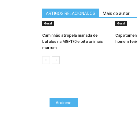
ARTIGOS RELACIONADOS
Mais do autor
Geral
Geral
Caminhão atropela manada de
Capotament
búfalos na MG-170 e oito animais
homem feri
morrem
- Anúncio -