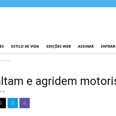
ES
ESTILO DE VIDA
EDIÇÕES WEB
ASSINAR
ENTRAR
torista
altam e agridem motori
0