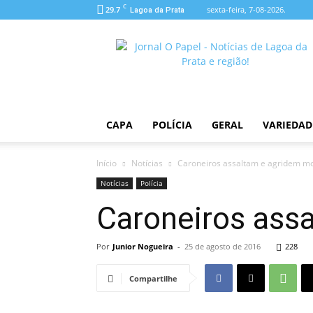
C
29.7
sexta-feira, 7-08-2026.
Lagoa da Prata
O
Papel
CAPA
POLÍCIA
GERAL
VARIEDAD
Início
Notícias
Caroneiros assaltam e agridem mo
Notícias
Polícia
Caroneiros ass
Por
Junior Nogueira
-
25 de agosto de 2016
228
Compartilhe