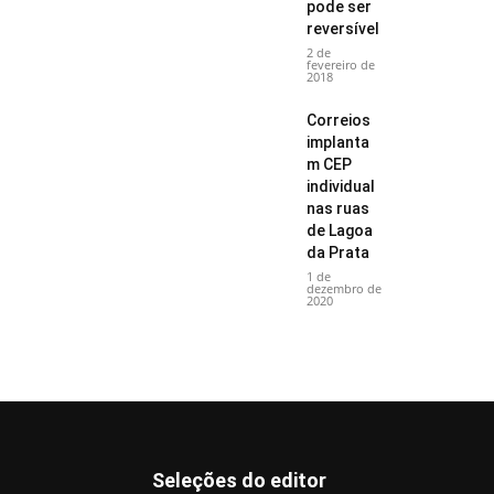
pode ser
reversível
2 de
fevereiro de
2018
Correios
implanta
m CEP
individual
nas ruas
de Lagoa
da Prata
1 de
dezembro de
2020
Seleções do editor