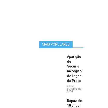
MAIS POPULARES
Aparição
de
Sucuris
na região
de Lagoa
da Prata
25 de
outubro de
2024
Rapaz de
19 anos