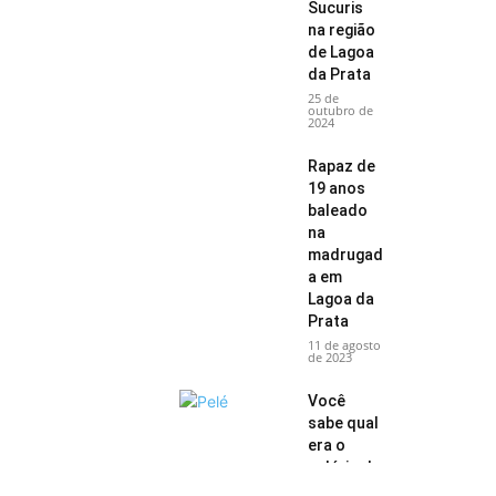
Sucuris
na região
de Lagoa
da Prata
25 de
outubro de
2024
Rapaz de
19 anos
baleado
na
madrugad
a em
Lagoa da
Prata
11 de agosto
de 2023
Você
sabe qual
era o
salário do
craque