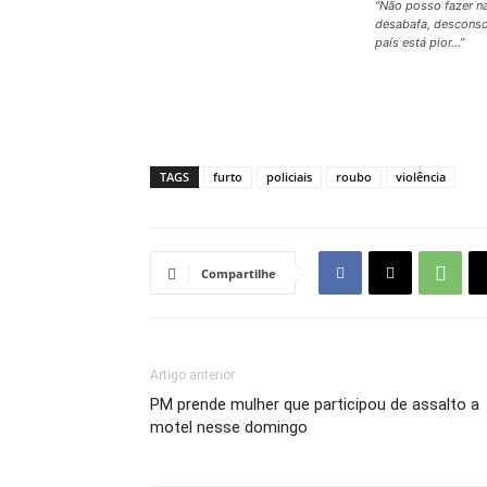
“Não posso fazer na
desabafa, desconso
país está pior…”
TAGS
furto
policiais
roubo
violência
Compartilhe
Artigo anterior
PM prende mulher que participou de assalto a
motel nesse domingo