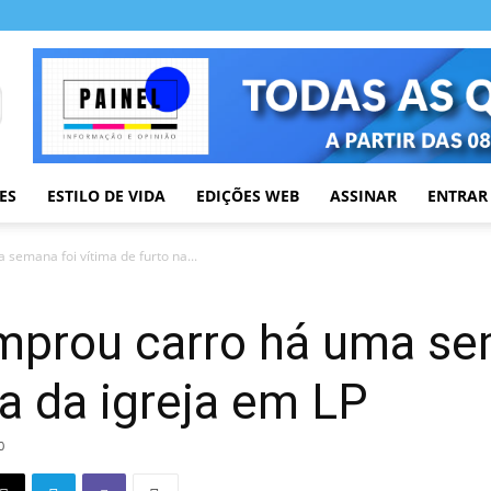
ES
ESTILO DE VIDA
EDIÇÕES WEB
ASSINAR
ENTRAR
semana foi vítima de furto na...
mprou carro há uma se
ta da igreja em LP
0