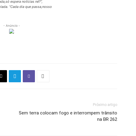
da,só espera notícias né?”,
lada. “Cada dia que passa,nosso
- Anúncio -
Próximo artigo
Sem terra colocam fogo e interrompem trânsito
na BR 262