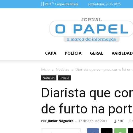
C
29.7
sexta-feira, 7-08-2026.
Lagoa da Prata
O
Papel
CAPA
POLÍCIA
GERAL
VARIEDAD
Início
Notícias
Diarista que comprou carro há uma 
Notícias
Polícia
Diarista que co
de furto na por
Por
Junior Nogueira
-
17 de abril de 2017
356