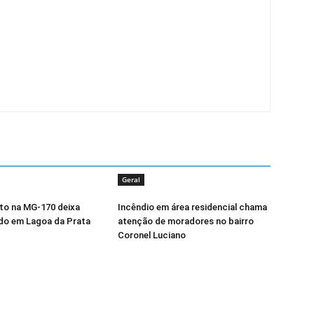
Geral
o na MG-170 deixa
Incêndio em área residencial chama
do em Lagoa da Prata
atenção de moradores no bairro
Coronel Luciano