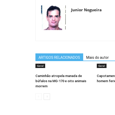
Junior Nogueira
ARTIGOS RELACIONADOS
Mais do autor
Geral
Geral
Caminhão atropela manada de
Capotament
búfalos na MG-170 e oito animais
homem feri
morrem