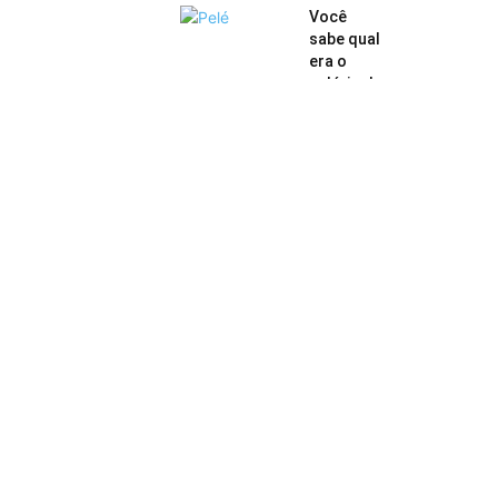
Você
sabe qual
era o
salário do
craque
Pelé no
auge...
17 de abril
de 2018
Tequinho
está em
“Coma
Vigil”, que
pode ser
reversível
2 de
fevereiro de
2018
Correios
implanta
m CEP