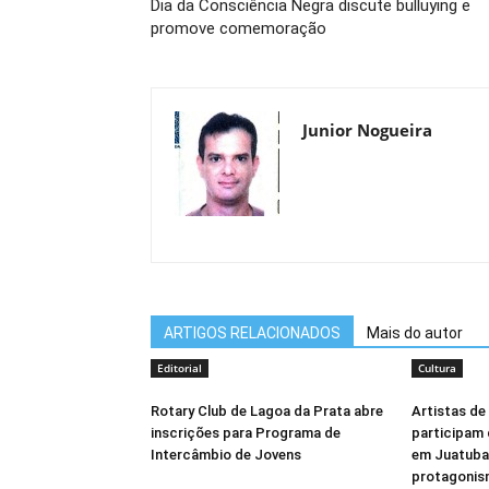
Dia da Consciência Negra discute bulluying e
promove comemoração
Junior Nogueira
ARTIGOS RELACIONADOS
Mais do autor
Editorial
Cultura
Rotary Club de Lagoa da Prata abre
Artistas de
inscrições para Programa de
participam 
Intercâmbio de Jovens
em Juatuba
protagonis