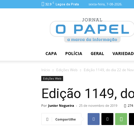
C
32.9
sexta-feira, 7-08-2026.
Lagoa da Prata
O
Papel
CAPA
POLÍCIA
GERAL
VARIEDAD
Início
Edições Web
Edição 1149, do dia 22 de No
Edições Web
Edição 1149, d
Por
Junior Nogueira
-
25 de novembro de 2019
274
Compartilhe