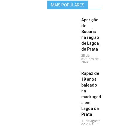
MAIS POPULARES
Aparição
de
Sucuris
na região
de Lagoa
da Prata
25 de
outubro de
2024
Rapaz de
19 anos
baleado
na
madrugad
a em
Lagoa da
Prata
11 de agosto
de 2023