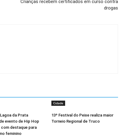
Crianças recebem certificados em curso contra
drogas
Cidade
 Lagoa da Prata
13º Festival do Peixe realiza maior
de evento de Hip Hop
Torneio Regional de Truco
 com destaque para
mo feminino