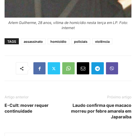
Arlem Guilherme, 28 anos, vítima de homicídio nesta terça em LP. Foto:
internet
TAGS
assassinato
homicídio
policiais
violência
Artigo anterior
Próximo artigo
E-Cult: mover requer
Laudo confirma que macaco
continuidade
morreu por febre amarela em
Japaraíba