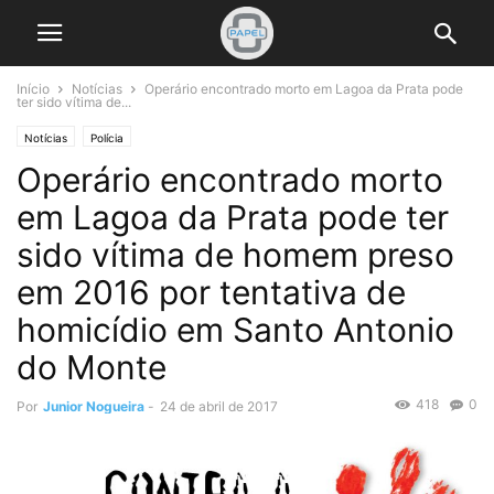
Início
Notícias
Operário encontrado morto em Lagoa da Prata pode
ter sido vítima de...
Notícias
Polícia
Operário encontrado morto
em Lagoa da Prata pode ter
sido vítima de homem preso
em 2016 por tentativa de
homicídio em Santo Antonio
do Monte
418
0
Por
Junior Nogueira
-
24 de abril de 2017