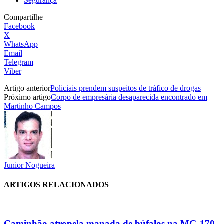
Segurança
Compartilhe
Facebook
X
WhatsApp
Email
Telegram
Viber
Artigo anterior
Policiais prendem suspeitos de tráfico de drogas
Próximo artigo
Corpo de empresária desaparecida encontrado em
Martinho Campos
Junior Nogueira
ARTIGOS RELACIONADOS
Caminhão atropela manada de búfalos na MG-170