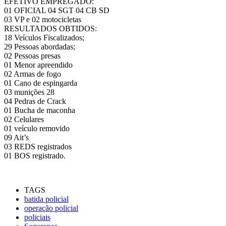
EFETIVO EMPREGADO:
01 OFICIAL 04 SGT 04 CB SD
03 VP e 02 motocicletas
RESULTADOS OBTIDOS:
18 Veículos Fiscalizados;
29 Pessoas abordadas;
02 Pessoas presas
01 Menor apreendido
02 Armas de fogo
01 Cano de espingarda
03 munições 28
04 Pedras de Crack
01 Bucha de maconha
02 Celulares
01 veículo removido
09 Ait’s
03 REDS registrados
01 BOS registrado.
TAGS
batida policial
operação policial
policiais